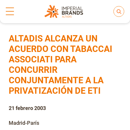
Inicio
Prensa
Notas de prensa
>
>
Compartir
Nos transformamos
ALTADIS ALCANZA UN
ACUERDO CON TABACCAI
ASSOCIATI PARA
Nuestras Marcas
CONCURRIR
CONJUNTAMENTE A LA
Compromiso
PRIVATIZACIÓN DE ETI
Regulación
21 febrero 2003
Madrid-París
People and Culture