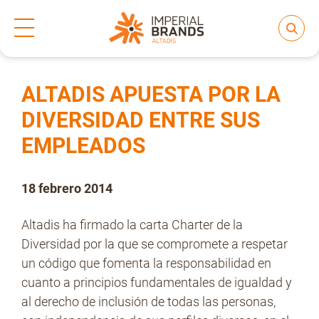
Inicio
Prensa
Notas de prensa
>
>
Compartir
Nos transformamos
ALTADIS APUESTA POR LA
DIVERSIDAD ENTRE SUS
EMPLEADOS
Nuestras Marcas
18 febrero 2014
Compromiso
Altadis ha firmado la carta Charter de la
Diversidad por la que se compromete a respetar
Regulación
un código que fomenta la responsabilidad en
cuanto a principios fundamentales de igualdad y
al derecho de inclusión de todas las personas,
People and Culture