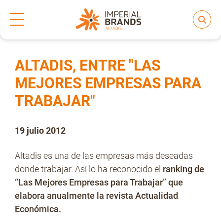
Inicio
Prensa
Notas de prensa
>
>
Compartir
Nos transformamos
ALTADIS, ENTRE "LAS
MEJORES EMPRESAS PARA
TRABAJAR"
Nuestras Marcas
19 julio 2012
Compromiso
Altadis es una de las empresas más deseadas
donde trabajar. Así lo ha reconocido el
ranking de
Regulación
“Las Mejores Empresas para Trabajar” que
elabora anualmente la revista Actualidad
Económica.
People and Culture