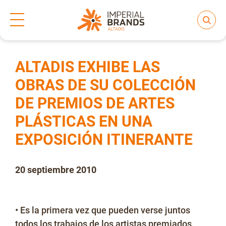
Inicio
Prensa
Notas de prensa
>
>
Compartir
Nos transformamos
ALTADIS EXHIBE LAS
OBRAS DE SU COLECCIÓN
DE PREMIOS DE ARTES
Nuestras Marcas
PLÁSTICAS EN UNA
EXPOSICIÓN ITINERANTE
Compromiso
20 septiembre 2010
Regulación
• Es la primera vez que pueden verse juntos
todos los trabajos de los artistas premiados.
People and Culture