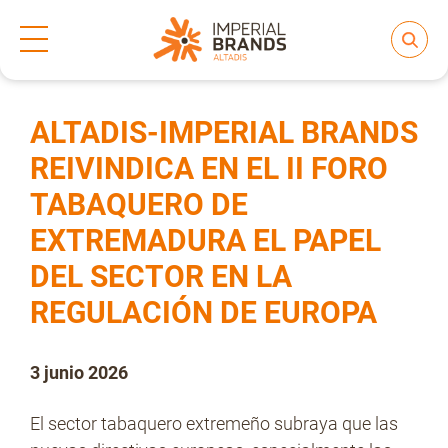
Inicio
Prensa
Notas de prensa
>
>
Compartir
Nos transformamos
ALTADIS-IMPERIAL BRANDS
REIVINDICA EN EL II FORO
TABAQUERO DE
Nuestras Marcas
EXTREMADURA EL PAPEL
DEL SECTOR EN LA
Compromiso
REGULACIÓN DE EUROPA
Regulación
3 junio 2026
El sector tabaquero extremeño subraya que las
People and Culture