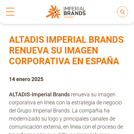
Inicio
Prensa
Notas de prensa
>
>
Compartir
Nos transformamos
ALTADIS IMPERIAL BRANDS
RENUEVA SU IMAGEN
CORPORATIVA EN ESPAÑA
Nuestras Marcas
14 enero 2025
Compromiso
ALTADIS-Imperial Brands
renueva su imagen
corporativa en línea con la estrategia de negocio
Regulación
del Grupo Imperial Brands. La compañía ha
modernizado su logo y principales canales de
comunicación externa, en línea con el proceso de
People and Culture