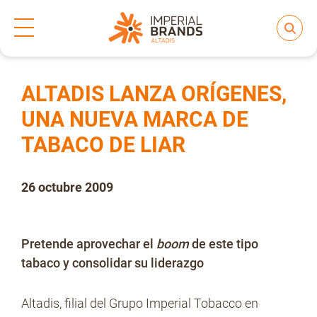
Inicio
Prensa
Notas de prensa
>
>
Compartir
Nos transformamos
ALTADIS LANZA ORÍGENES,
UNA NUEVA MARCA DE
TABACO DE LIAR
Nuestras Marcas
26 octubre 2009
Compromiso
Pretende aprovechar el
boom
de este tipo
Regulación
tabaco y consolidar su liderazgo
Altadis, filial del Grupo Imperial Tobacco en
People and Culture