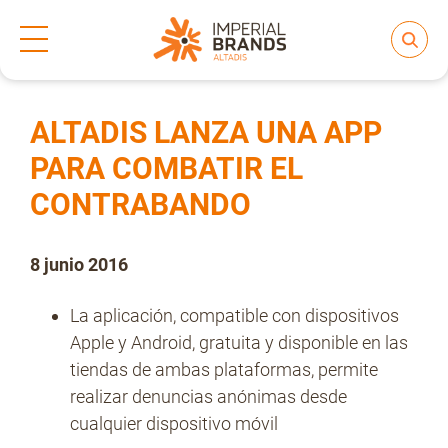
Inicio
Prensa
Notas de prensa
>
>
Compartir
Nos transformamos
ALTADIS LANZA UNA APP
PARA COMBATIR EL
CONTRABANDO
Nuestras Marcas
8 junio 2016
Compromiso
La aplicación, compatible con dispositivos
Apple y Android, gratuita y disponible en las
Regulación
tiendas de ambas plataformas, permite
realizar denuncias anónimas desde
cualquier dispositivo móvil
People and Culture