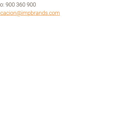
no: 900 360 900
icacion@impbrands.com