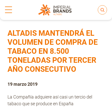
Inicio
Prensa
Notas de prensa
>
>
Compartir
Nos transformamos
ALTADIS MANTENDRÁ EL
VOLUMEN DE COMPRA DE
TABACO EN 8.500
Nuestras Marcas
TONELADAS POR TERCER
AÑO CONSECUTIVO
Compromiso
19 marzo 2019
Regulación
La Compañía adquiere así casi un tercio del
tabaco que se produce en España
People and Culture