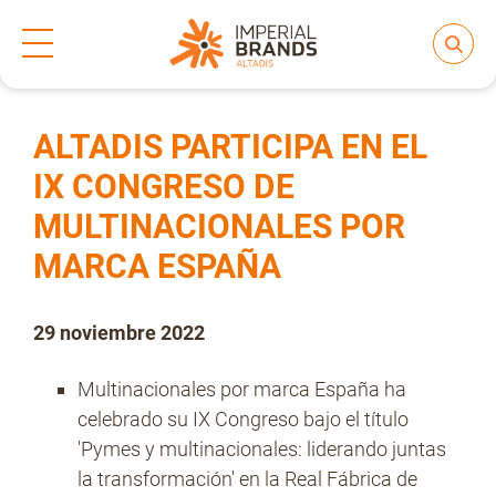
Inicio
Prensa
Notas de prensa
>
>
Compartir
Nos transformamos
ALTADIS PARTICIPA EN EL
IX CONGRESO DE
MULTINACIONALES POR
Nuestras Marcas
MARCA ESPAÑA
Compromiso
29 noviembre 2022
Multinacionales por marca España ha
Regulación
celebrado su IX Congreso bajo el título
'Pymes y multinacionales: liderando juntas
la transformación' en la Real Fábrica de
People and Culture