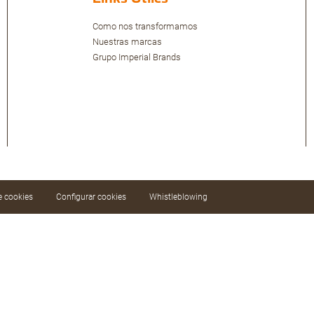
Como nos transformamos
Nuestras marcas
Grupo Imperial Brands
de cookies
Configurar cookies
Whistleblowing
ar nuestros servicios mediante el análisis de sus
ar todas o configurar las cookies.