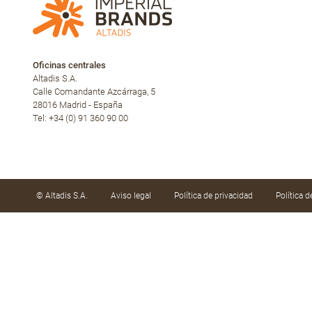
Oficinas centrales
Altadis S.A.
Calle Comandante Azcárraga, 5
28016 Madrid - España
Tel: +34 (0) 91 360 90 00
© Altadis S.A.
Aviso legal
Política de privacidad
Política 
Utilizamos cookies propias y de terceros para mejor
hábitos de navegación. Puede aceptar todas, rechaz
Ver
Política de cookies