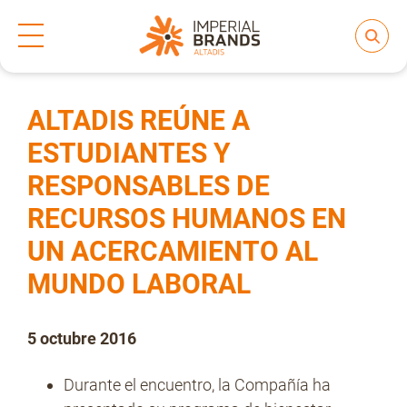
Inicio
Prensa
Notas de prensa
>
>
Compartir
Nos transformamos
ALTADIS REÚNE A
ESTUDIANTES Y
RESPONSABLES DE
Nuestras Marcas
RECURSOS HUMANOS EN
UN ACERCAMIENTO AL
Compromiso
MUNDO LABORAL
Regulación
5 octubre 2016
Durante el encuentro, la Compañía ha
People and Culture