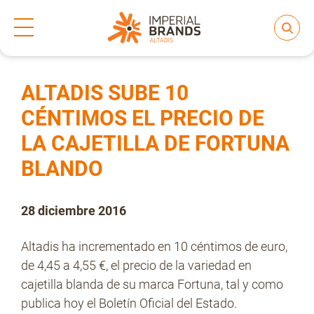
Inicio
Prensa
Notas de prensa
>
>
Compartir
Nos transformamos
ALTADIS SUBE 10
CÉNTIMOS EL PRECIO DE
LA CAJETILLA DE FORTUNA
Nuestras Marcas
BLANDO
Compromiso
28 diciembre 2016
Altadis ha incrementado en 10 céntimos de euro,
Regulación
de 4,45 a 4,55 €, el precio de la variedad en
cajetilla blanda de su marca Fortuna, tal y como
publica hoy el Boletín Oficial del Estado.
People and Culture