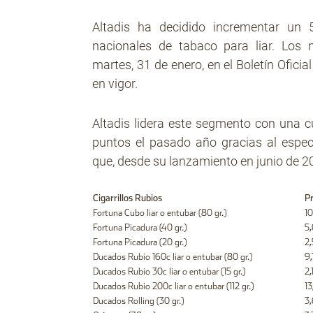
Altadis ha decidido incrementar un 
nacionales de tabaco para liar. Los 
martes, 31 de enero, en el Boletín Oficial
en vigor.
Altadis lidera este segmento con una c
puntos el pasado año gracias al espe
que, desde su lanzamiento en junio de 2
Cigarrillos Rubios
Pr
Fortuna Cubo liar o entubar (80 gr.)
1
Fortuna Picadura (40 gr.)
5
Fortuna Picadura (20 gr.)
2
Ducados Rubio 160c liar o entubar (80 gr.)
9
Ducados Rubio 30c liar o entubar (15 gr.)
2
Ducados Rubio 200c liar o entubar (112 gr.)
1
Ducados Rolling (30 gr.)
3