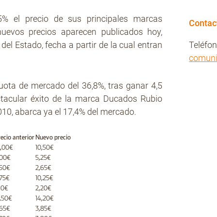
5% el precio de sus principales marcas
Contac
nuevos precios aparecen publicados hoy,
 del Estado, fecha a partir de la cual entran
Teléfo
comun
uota de mercado del 36,8%, tras ganar 4,5
ctacular éxito de la marca Ducados Rubio
010, abarca ya el 17,4% del mercado.
ecio anterior
Nuevo precio
0,00€
10,50€
,00€
5,25€
,50€
2,65€
,75€
10,25€
,10€
2,20€
3,50€
14,20€
,65€
3,85€