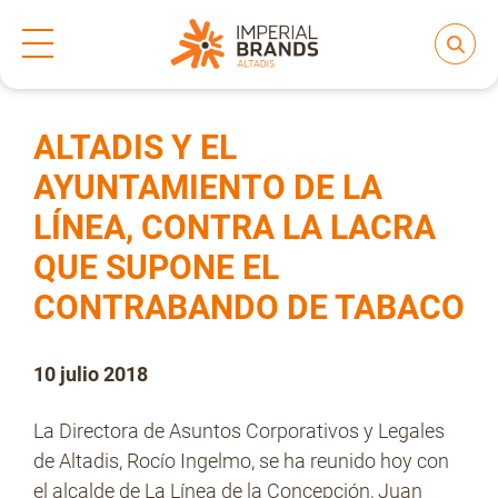
Inicio
Prensa
Notas de prensa
>
>
Compartir
Nos transformamos
ALTADIS Y EL
AYUNTAMIENTO DE LA
LÍNEA, CONTRA LA LACRA
Nuestras Marcas
QUE SUPONE EL
CONTRABANDO DE TABACO
Compromiso
10 julio 2018
Regulación
La Directora de Asuntos Corporativos y Legales
de Altadis, Rocío Ingelmo, se ha reunido hoy con
el alcalde de La Línea de la Concepción, Juan
People and Culture