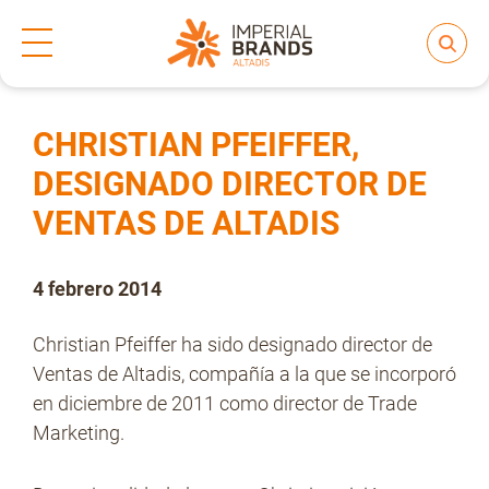
Inicio
Prensa
Notas de prensa
>
>
Compartir
Nos transformamos
CHRISTIAN PFEIFFER,
DESIGNADO DIRECTOR DE
VENTAS DE ALTADIS
Nuestras Marcas
4 febrero 2014
Compromiso
Christian Pfeiffer ha sido designado director de
Ventas de Altadis, compañía a la que se incorporó
Regulación
en diciembre de 2011 como director de Trade
Marketing.
People and Culture