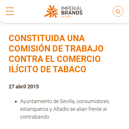
Inicio
Prensa
Notas de prensa
>
>
Compartir
Nos transformamos
CONSTITUIDA UNA
COMISIÓN DE TRABAJO
CONTRA EL COMERCIO
Nuestras Marcas
ILÍCITO DE TABACO
Compromiso
27 abril 2015
Ayuntamiento de Sevilla, consumidores,
Regulación
estanqueros y Altadis se alían frente al
contrabando
People and Culture