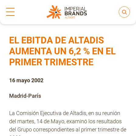
Inicio
Prensa
Notas de prensa
>
>
Compartir
Nos transformamos
EL EBITDA DE ALTADIS
AUMENTA UN 6,2 % EN EL
PRIMER TRIMESTRE
Nuestras Marcas
16 mayo 2002
Compromiso
Madrid-París
Regulación
La Comisión Ejecutiva de Altadis, en su reunión
del martes, 14 de Mayo, examinó los resultados
del Grupo correspondientes al primer trimestre de
People and Culture