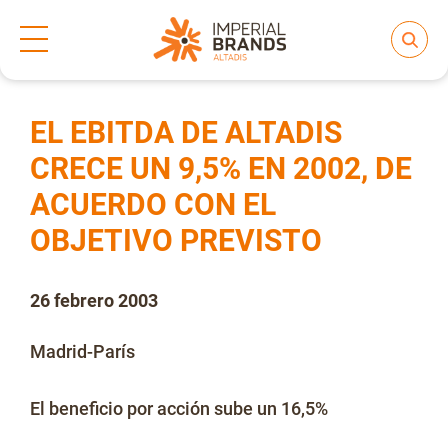
Inicio
Prensa
Notas de prensa
>
>
Compartir
Nos transformamos
EL EBITDA DE ALTADIS
CRECE UN 9,5% EN 2002, DE
ACUERDO CON EL
Nuestras Marcas
OBJETIVO PREVISTO
Compromiso
26 febrero 2003
Madrid-París
Regulación
El beneficio por acción sube un 16,5%
People and Culture