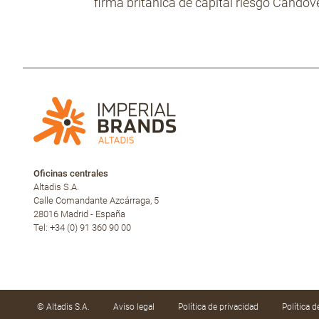
firma británica de capital riesgo Candove
Oficinas centrales
Altadis S.A.
Calle Comandante Azcárraga, 5
28016 Madrid - España
Tel: +34 (0) 91 360 90 00
© Altadis S.A.
Aviso legal
Política de privacidad
Política 