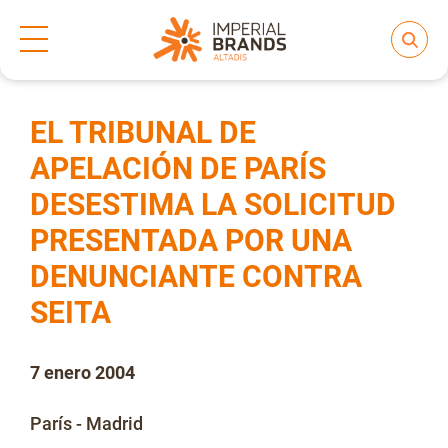
Inicio
Prensa
Notas de prensa
>
>
Compartir
Nos transformamos
EL TRIBUNAL DE
APELACIÓN DE PARÍS
DESESTIMA LA SOLICITUD
Nuestras Marcas
PRESENTADA POR UNA
DENUNCIANTE CONTRA
Compromiso
SEITA
Regulación
7 enero 2004
París - Madrid
People and Culture