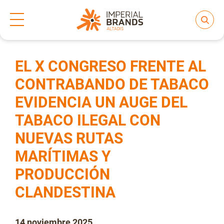
Inicio
Prensa
Notas de prensa
>
>
Compartir
Nos transformamos
EL X CONGRESO FRENTE AL
CONTRABANDO DE TABACO
EVIDENCIA UN AUGE DEL
Nuestras Marcas
TABACO ILEGAL CON
NUEVAS RUTAS
Compromiso
MARÍTIMAS Y
PRODUCCIÓN
Regulación
CLANDESTINA
People and Culture
14 noviembre 2025