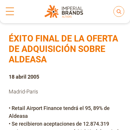
Inicio
Prensa
Notas de prensa
>
>
Compartir
Nos transformamos
ÉXITO FINAL DE LA OFERTA
DE ADQUISICIÓN SOBRE
ALDEASA
Nuestras Marcas
18 abril 2005
Compromiso
Madrid-París
Regulación
• Retail Airport Finance tendrá el 95, 89% de
Aldeasa
• Se recibieron aceptaciones de 12.874.319
People and Culture