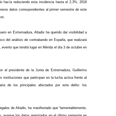
lo hacía reduciendo esta incidencia hasta el 2,3%; 2018
imeros datos correspondientes al primer semestre de este
los.
uero en Extremadura, Altadis ha querido dar visibilidad a
co del análisis de contrabando en España, que realizará
 evento que tendrá lugar en Mérida el día 3 de octubre en
or el presidente de la Junta de Extremadura, Guillermo
 instituciones que participan en la lucha activa frente al
ria de los principales afectados por este delito: los
Legales de Altadis, ha manifestado que “lamentablemente,
y, aunque los datos registrados en el último semestre en