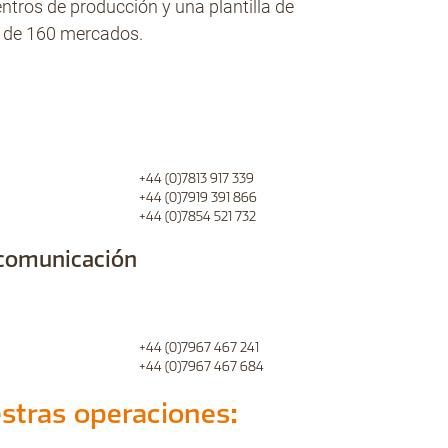
centros de producción y una plantilla de
 de 160 mercados.
+44 (0)7813 917 339
+44 (0)7919 391 866
+44 (0)7854 521 732
 comunicación
+44 (0)7967 467 241
+44 (0)7967 467 684
tras operaciones: