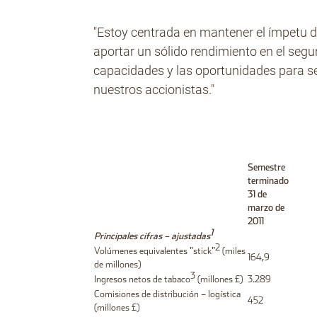
"Estoy centrada en mantener el ímpetu d
aportar un sólido rendimiento en el seg
capacidades y las oportunidades para se
nuestros accionistas."
Semestre
terminado
31 de
marzo de
2011
1
Principales cifras – ajustadas
2
Volúmenes equivalentes "stick"
(miles
164,9
de millones)
3
Ingresos netos de tabaco
(millones £)
3.289
Comisiones de distribución – logística
452
(millones £)