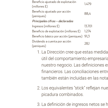
Beneficio ajustado de explotación
1.479
(millones £)
Beneficio ajustado por acción
88,4
(peniques)
Principales cifras – declaradas
Ingresos (millones £)
13.701
Beneficio de explotación (millones £)
1.274
Beneficio básico por acción (peniques)
91,3
Dividendo a cuenta por acción
28,1
(peniques)
La Dirección cree que estas medi
útil del comportamiento empresaria
nuestro negocio. Las definiciones e
financieros. Las conciliaciones entr
también están incluidas en las not
Los equivalentes "stick" reflejan nu
picadura combinados.
La definición de ingresos netos se 