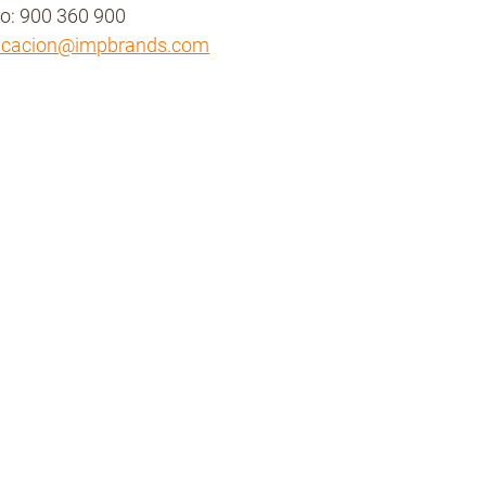
no: 900 360 900
icacion@impbrands.com