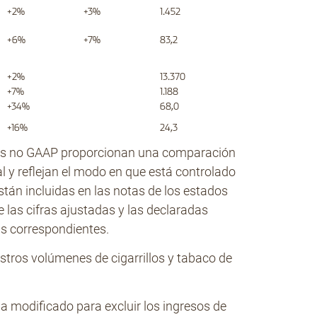
+2%
+3%
1.452
+6%
+7%
83,2
+2%
13.370
+7%
1.188
+34%
68,0
+16%
24,3
das no GAAP proporcionan una comparación
l y reflejan el modo en que está controlado
stán incluidas en las notas de los estados
e las cifras ajustadas y las declaradas
as correspondientes.
estros volúmenes de cigarrillos y tabaco de
ha modificado para excluir los ingresos de