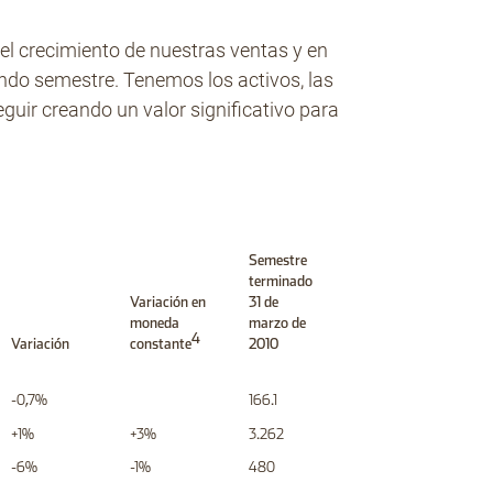
el crecimiento de nuestras ventas y en
undo semestre. Tenemos los activos, las
guir creando un valor significativo para
Semestre
terminado
Variación en
31 de
moneda
marzo de
4
Variación
constante
2010
-0,7%
166.1
+1%
+3%
3.262
-6%
-1%
480