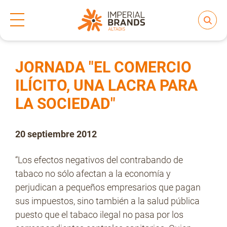
Inicio
Prensa
Notas de prensa
>
>
Compartir
Nos transformamos
JORNADA "EL COMERCIO
ILÍCITO, UNA LACRA PARA
LA SOCIEDAD"
Nuestras Marcas
20 septiembre 2012
Compromiso
“Los efectos negativos del contrabando de
tabaco no sólo afectan a la economía y
Regulación
perjudican a pequeños empresarios que pagan
sus impuestos, sino también a la salud pública
puesto que el tabaco ilegal no pasa por los
People and Culture