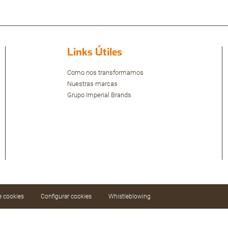
Links Útiles
Como nos transformamos
Nuestras marcas
Grupo Imperial Brands
de cookies
Configurar cookies
Whistleblowing
ar nuestros servicios mediante el análisis de sus