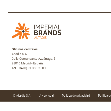
Oficinas centrales
Altadis S.A.
Calle Comandante Azcárraga, 5
28016 Madrid - España
Tel: +34 (0) 91 360 90 00
© Altadis S.A.
Aviso legal
Política de privacidad
Política 
Utilizamos cookies propias y de terceros para mejor