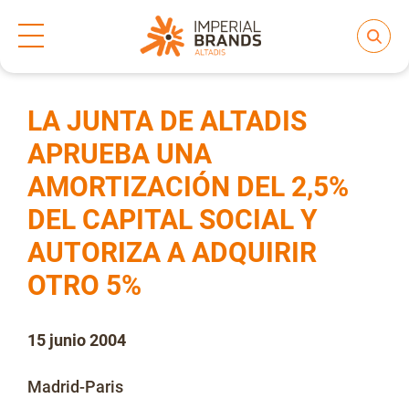
Inicio
Prensa
Notas de prensa
>
>
Compartir
Nos transformamos
LA JUNTA DE ALTADIS
APRUEBA UNA
AMORTIZACIÓN DEL 2,5%
Nuestras Marcas
DEL CAPITAL SOCIAL Y
AUTORIZA A ADQUIRIR
Compromiso
OTRO 5%
Regulación
15 junio 2004
Madrid-Paris
People and Culture