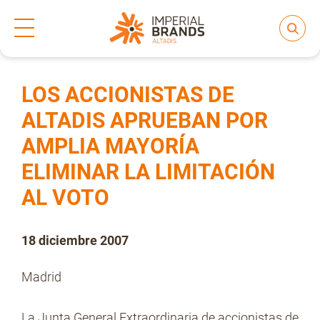
Inicio
Prensa
Notas de prensa
>
>
Compartir
Nos transformamos
LOS ACCIONISTAS DE
ALTADIS APRUEBAN POR
AMPLIA MAYORÍA
Nuestras Marcas
ELIMINAR LA LIMITACIÓN
AL VOTO
Compromiso
18 diciembre 2007
Regulación
Madrid
People and Culture
La Junta General Extraordinaria de accionistas de