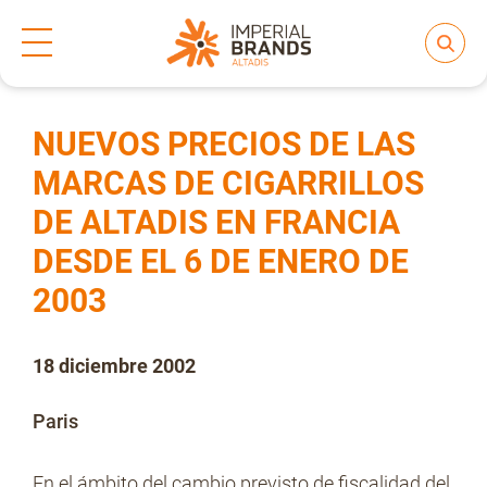
Inicio
Prensa
Notas de prensa
>
>
Compartir
Nos transformamos
NUEVOS PRECIOS DE LAS
MARCAS DE CIGARRILLOS
DE ALTADIS EN FRANCIA
Nuestras Marcas
DESDE EL 6 DE ENERO DE
2003
Compromiso
18 diciembre 2002
Regulación
Paris
People and Culture
En el ámbito del cambio previsto de fiscalidad del