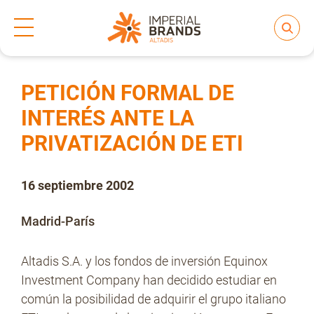
Inicio
Prensa
Notas de prensa
>
>
Compartir
Nos transformamos
PETICIÓN FORMAL DE
INTERÉS ANTE LA
PRIVATIZACIÓN DE ETI
Nuestras Marcas
16 septiembre 2002
Compromiso
Madrid-París
Regulación
Altadis S.A. y los fondos de inversión Equinox
Investment Company han decidido estudiar en
común la posibilidad de adquirir el grupo italiano
People and Culture