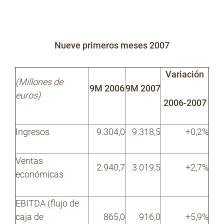
Nueve primeros meses 2007
Variación
(Millones de
9M 2006
9M 2007
euros)
2006-2007
Ingresos
9.304,0
9.318,5
+0,2%
Ventas
2.940,7
3.019,5
+2,7%
económicas
EBITDA (flujo de
caja de
865,0
916,0
+5,9%