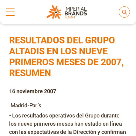
Inicio
Prensa
Notas de prensa
>
>
Compartir
Nos transformamos
RESULTADOS DEL GRUPO
ALTADIS EN LOS NUEVE
PRIMEROS MESES DE 2007,
Nuestras Marcas
RESUMEN
Compromiso
16 noviembre 2007
Madrid-París
Regulación
• Los resultados operativos del Grupo durante
los nueve primeros meses han estado en línea
con las expectativas de la Dirección y confirman
People and Culture