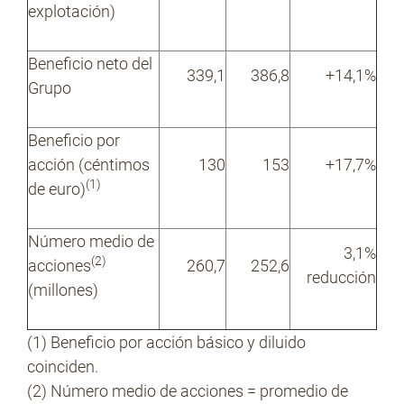
explotación)
Beneficio neto del
339,1
386,8
+14,1%
Grupo
Beneficio por
acción (céntimos
130
153
+17,7%
(1)
de euro)
Número medio de
3,1%
(2)
acciones
260,7
252,6
reducción
(millones)
(1) Beneficio por acción básico y diluido
coinciden.
(2) Número medio de acciones = promedio de