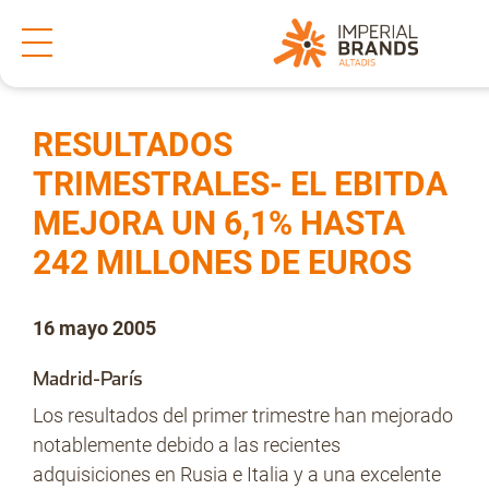
Inicio
Prensa
Notas de prensa
>
>
Compartir
Nos transformamos
RESULTADOS
TRIMESTRALES- EL EBITDA
MEJORA UN 6,1% HASTA
Nuestras Marcas
242 MILLONES DE EUROS
Compromiso
16 mayo 2005
Madrid-París
Regulación
Los resultados del primer trimestre han mejorado
notablemente debido a las recientes
adquisiciones en Rusia e Italia y a una excelente
People and Culture