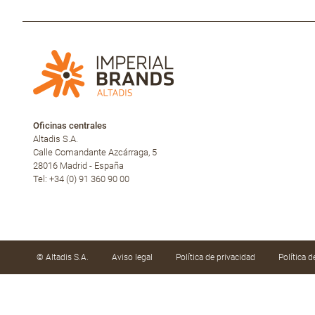
Oficinas centrales
Altadis S.A.
Calle Comandante Azcárraga, 5
28016 Madrid - España
Tel: +34 (0) 91 360 90 00
© Altadis S.A.
Aviso legal
Política de privacidad
Política 
Utilizamos cookies propias y de terceros para mejor
hábitos de navegación. Puede aceptar todas, rechaz