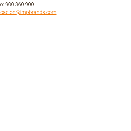
no: 900 360 900
icacion@impbrands.com