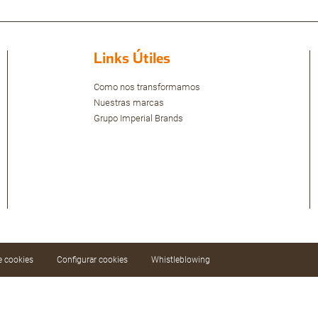
Links Útiles
Como nos transformamos
Nuestras marcas
Grupo Imperial Brands
de cookies
Configurar cookies
Whistleblowing
ar nuestros servicios mediante el análisis de sus
ar todas o configurar las cookies.