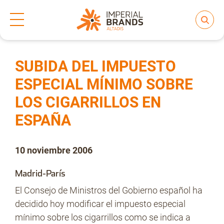
Inicio
Prensa
Notas de prensa
>
>
Compartir
Nos transformamos
SUBIDA DEL IMPUESTO
ESPECIAL MÍNIMO SOBRE
LOS CIGARRILLOS EN
Nuestras Marcas
ESPAÑA
Compromiso
10 noviembre 2006
Madrid-París
Regulación
El Consejo de Ministros del Gobierno español ha
decidido hoy modificar el impuesto especial
mínimo sobre los cigarrillos como se indica a
People and Culture