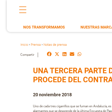
NOS TRANSFORMAMOS
NUESTRAS MARC
Inicio
Prensa
Notas de prensa
>
>
Compartir
UNA TERCERA PARTE 
PROCEDE DEL CONTR
20 noviembre 2018
Uno de cada tres cigarrillos que se fuman en Andalucía, e
alarmantes que se desprende de la última Encuesta de Paqu