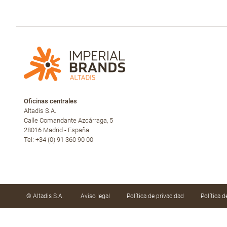
Oficinas centrales
Altadis S.A.
Calle Comandante Azcárraga, 5
28016 Madrid - España
Tel: +34 (0) 91 360 90 00
© Altadis S.A.
Aviso legal
Política de privacidad
Política 
Utilizamos cookies propias y de terceros para mejor