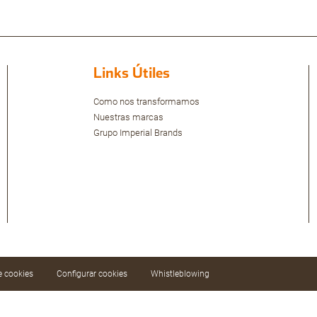
Links Útiles
Como nos transformamos
Nuestras marcas
Grupo Imperial Brands
de cookies
Configurar cookies
Whistleblowing
ar nuestros servicios mediante el análisis de sus