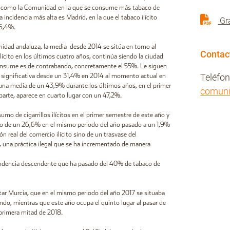
ía como la Comunidad en la que se consume más tabaco de
cidencia más alta es Madrid, en la que el tabaco ilícito
Grá
 6,4%.
idad andaluza, la media desde 2014 se sitúa en torno al
Contac
ícito en los últimos cuatro años, continúa siendo la ciudad
consume es de contrabando, concretamente el 55%. Le siguen
Teléfo
significativa desde un 31,4% en 2014 al momento actual en
una media de un 43,9% durante los últimos años, en el primer
comun
parte, aparece en cuarto lugar con un 47,2%.
mo de cigarrillos ilícitos en el primer semestre de este año y
do de un 26,6% en el mismo periodo del año pasado a un 1,9%
 real del comercio ilícito sino de un trasvase del
o, una práctica ilegal que se ha incrementado de manera
endencia descendente que ha pasado del 40% de tabaco de
ar Murcia, que en el mismo periodo del año 2017 se situaba
, mientras que este año ocupa el quinto lugar al pasar de
primera mitad de 2018.