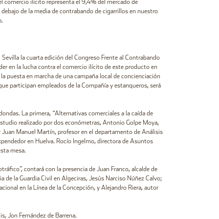
 el comercio ilícito representa el 9,4% del mercado de
or debajo de la media de contrabando de cigarrillos en nuestro
9%.
 Sevilla la cuarta edición del Congreso Frente al Contrabando
r en la lucha contra el comercio ilícito de este producto en
on la puesta en marcha de una campaña local de concienciación
a que participan empleados de la Compañía y estanqueros, será
ondas. La primera, “Alternativas comerciales a la caída de
n estudio realizado por dos económetras, Antonio Golpe Moya,
 y Juan Manuel Martín, profesor en el departamento de Análisis
 expendedor en Huelva. Rocío Ingelmo, directora de Asuntos
en esta mesa.
ráfico”, contará con la presencia de Juan Franco, alcalde de
a de la Guardia Civil en Algeciras, Jesús Narciso Núñez Calvo;
acional en la Línea de la Concepción, y Alejandro Riera, autor
dis, Jon Fernández de Barrena.