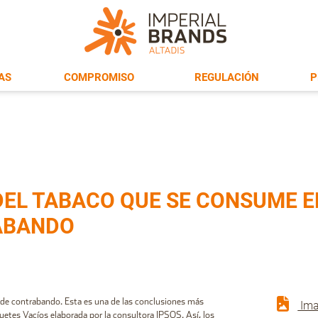
AS
COMPROMISO
REGULACIÓN
P
DEL TABACO QUE SE CONSUME 
ABANDO
s de contrabando. Esta es una de las conclusiones más
Ima
etes Vacíos elaborada por la consultora IPSOS. Así, los