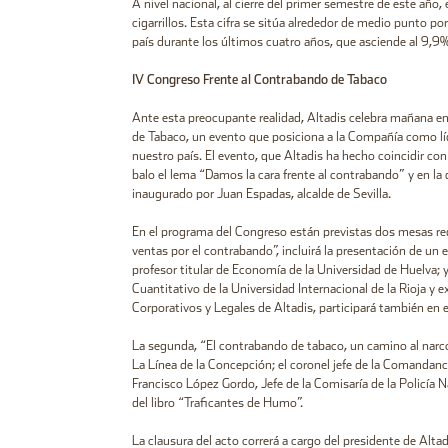
A nivel nacional, al cierre del primer semestre de este año,
cigarrillos. Esta cifra se sitúa alrededor de medio punto p
país durante los últimos cuatro años, que asciende al 9,
IV Congreso Frente al Contrabando de Tabaco
Ante esta preocupante realidad, Altadis celebra mañana en
de Tabaco, un evento que posiciona a la Compañía como líde
nuestro país. El evento, que Altadis ha hecho coincidir c
balo el lema “Damos la cara frente al contrabando” y en l
inaugurado por Juan Espadas, alcalde de Sevilla.
En el programa del Congreso están previstas dos mesas red
ventas por el contrabando”, incluirá la presentación de u
profesor titular de Economía de la Universidad de Huelva;
Cuantitativo de la Universidad Internacional de la Rioja y
Corporativos y Legales de Altadis, participará también 
La segunda, “El contrabando de tabaco, un camino al narcot
La Línea de la Concepción; el coronel jefe de la Comandanci
Francisco López Gordo, Jefe de la Comisaría de la Policía N
del libro “Traficantes de Humo”.
La clausura del acto correrá a cargo del presidente de Alta