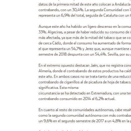
datos de la primera mitad de este año colocan a Andaluc
contrabando, con un 30,4%. La segunda Comunidad con la in
representa un 6,9% del total, seguida de Cataluña con un
Aunque este año ha habido un ligero descenso en la comun
33%. Algeciras, a pesar de haber reducido su consumo de il
más afectada, ya que más de la mitad del tabaco que se 
de cerca Cádiz, donde el consumo ha aumentado de forma 
el que representa un 54,7% y Jerez que, aunque mantiene 
semestre de 2018 despunta con un 54,4%. Sevilla, por su 
En el extremo opuesto destacan Jaén, que no registra consu
Almería, donde el contrabando de estos productos ha caí
este año. En ambos casos no se trata tanto de una reducción
contrabando de cigarrillos al de picadura de hoja de tabac
significativa. Esta misma
circunstancia se ha detectado en Extremadura, con una t
contrabando consumido en 2014 al 6,2% actual.
En cuanto al resto de comunidades autónomas, cabe resalt
como la segunda comunidad autónoma con más contrabando
un 9,6% en el segundo semestre de 2017 a un 4,8% en la 