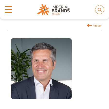
Inicio
Nos transformamos
Equipo de Dirección
>
>
Compartir
Volver
Nos transformamos
Nuestras Marcas
Compromiso
Regulación
People and Culture