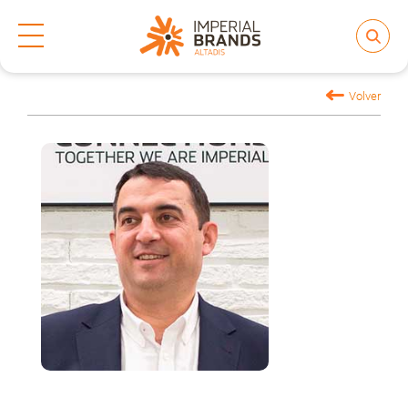
Inicio
Nos transformamos
Equipo de Dirección
>
>
Compartir
Volver
Nos transformamos
Nuestras Marcas
Compromiso
Regulación
People and Culture